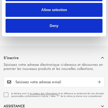
- Capuche avec cordon de serrage contrasté
- Poches kangourou et finitions côtelées
- Lettrage Lacoste imprimé en caoutchouc sur la poitrine et
Allow selection
crocodile brodé au dos
- Lettrage imprimé à effet 3D
- Coupe régulière
Deny
- Le mannequin porte une taille L et mesure 185 cm
S'inscrire
Saisissez votre adresse électronique ci-dessous et découvrez en
premier les nouveaux produits et les nouvelles collections.
Je déclare avoir lu
le contenu des informations
et en référence au traitement de mes données
personnelles conformément à l'article 1 lettre "F" de la même je donne mon consentement.
ASSISTANCE