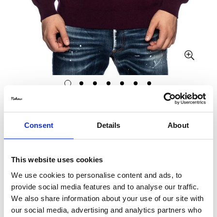
LACOSTE
Consent
Details
About
LACOSTE SWEAT-SHIRT EN BORDEAUX
€93,84
€184,00
Translation
Translation
missing:
missing:
This website uses cookies
Size:
XL
fr.products.product.price.sale_price
fr.products.product.price.regular_price
We use cookies to personalise content and ads, to
provide social media features and to analyse our traffic.
S
M
L
XL
We also share information about your use of our site with
our social media, advertising and analytics partners who