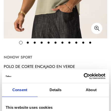
NOHOW SPORT
POLO DE CORTE ENCAJADO EN VERDE
€39,00
€55,00
Translation
Translation
missing:
missing:
Size:
S
es.products.product.price.sale_price
es.products.product.price.regular_price
Consent
Details
About
S
M
L
XL
This website uses cookies