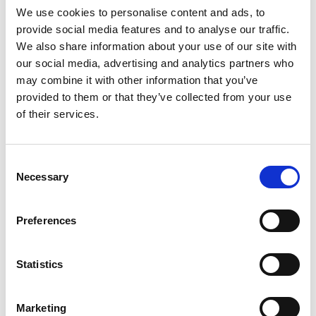
We use cookies to personalise content and ads, to
Extra 20% off with code "EXTRA" Ends in
provide social media features and to analyse our traffic.
Valid on already discounted product*
We also share information about your use of our site with
00
:
44
:
53
our social media, advertising and analytics partners who
may combine it with other information that you’ve
Hrs
Mins
Secs
provided to them or that they’ve collected from your use
of their services.
Cantidad
Confirm your age
Consent
Necessary
Selection
Are you 18 years old or older?
Añadir a la cesta
No, I'm not
Yes, I am
Preferences
Fecha estimada de entrega*:
Aug 09 - Aug 13
Statistics
Envío gratuito:
en todos los pedidos superiores a 150
euros*
Marketing
SKU:
ART39043VERDE-013