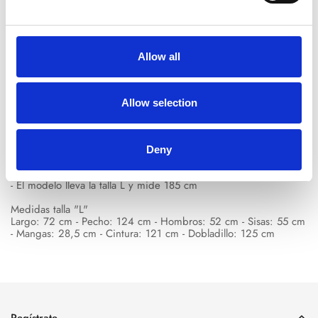
Descripción del
Envíos y
Guía de
Allow all
producto
devoluciones
tallas
- Color: verde
Allow selection
- 100% algodón
- Dobladillo acanalado
- Logo estampado en el pecho
- Hecho en Italia
Deny
- Ajuste regular
- El modelo lleva la talla L y mide 185 cm
Medidas talla "L"
Largo: 72 cm - Pecho: 124 cm - Hombros: 52 cm - Sisas: 55 cm
- Mangas: 28,5 cm - Cintura: 121 cm - Dobladillo: 125 cm