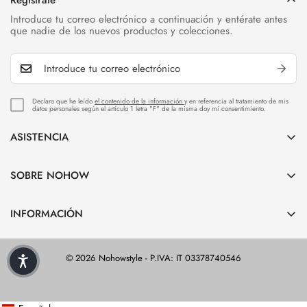
Regístrate
Introduce tu correo electrónico a continuación y entérate antes
que nadie de los nuevos productos y colecciones.
Declaro que he leído
el contenido de la información
y en referencia al tratamiento de mis
datos personales según el artículo 1 letra "F" de la misma doy mi consentimiento.
ASISTENCIA
Atención al cliente
SOBRE NOHOW
Envío y Entrega
Sobre NOHOW
Devolución y Reembolso
INFORMACIÓN
Carreras
Ayuda
Política de privacidad
Guia de tallas
© 2026 Nohowstyle - P.IVA: IT 03378740546
Política de reembolso
Cuidado del producto
Términos y condiciones
Tienda NOHOW