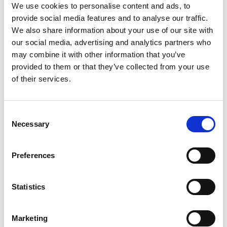
We use cookies to personalise content and ads, to
Extra 20% off with code "EXTRA" Ends in
provide social media features and to analyse our traffic.
Valid on already discounted product*
We also share information about your use of our site with
00
:
44
:
53
our social media, advertising and analytics partners who
may combine it with other information that you’ve
Hrs
Mins
Secs
provided to them or that they’ve collected from your use
of their services.
Confirm your age
Cantidad
Consent
Necessary
Selection
Are you 18 years old or older?
Añadir a la cesta
No, I'm not
Yes, I am
Preferences
Fecha estimada de entrega*:
Aug 09 - Aug 13
Statistics
Envío gratuito:
en todos los pedidos superiores a 150
euros*
Marketing
SKU:
14300BLU-013