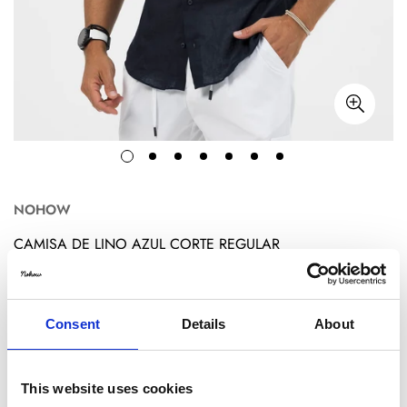
NOHOW
CAMISA DE LINO AZUL CORTE REGULAR
€48,95
€89,00
Translation
Translation
missing:
missing:
Title:
S
es.products.product.price.sale_price
es.products.product.price.regular_price
Consent
Details
About
S
M
L
XL
This website uses cookies