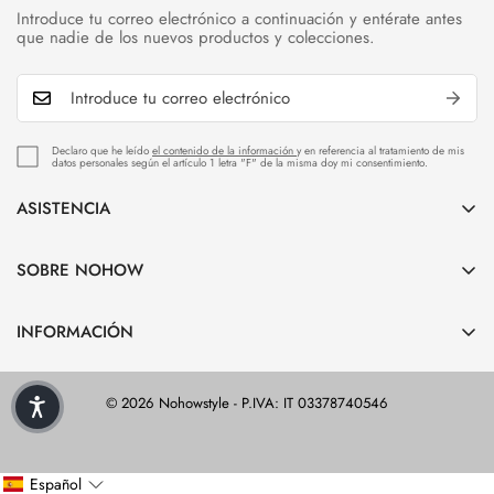
Introduce tu correo electrónico a continuación y entérate antes
que nadie de los nuevos productos y colecciones.
Declaro que he leído
el contenido de la información
y en referencia al tratamiento de mis
datos personales según el artículo 1 letra "F" de la misma doy mi consentimiento.
ASISTENCIA
Atención al cliente
SOBRE NOHOW
Envío y Entrega
Sobre NOHOW
Devolución y Reembolso
INFORMACIÓN
Carreras
Ayuda
Política de privacidad
Guia de tallas
© 2026 Nohowstyle - P.IVA: IT 03378740546
Política de reembolso
Cuidado del producto
Términos y condiciones
Tienda NOHOW
Permitir cookies
Español