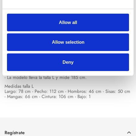
Descripción del
Envíos y
Guía de
Allow all
producto
devoluciones
tallas
Allow selection
- Color: azul
- 100% lino
- Cuello francés reforzado
- Cierre con botones
Deny
- Abertura en las mangas
- Corte regular
- La modelo lleva la talla L y mide 185 cm.
Medidas talla L
Largo: 78 cm - Pecho: 112 cm - Hombros: 46 cm - Sisas: 50 cm
- Mangas: 66 cm - Cintura: 106 cm - Bajo: 1
Regístrate