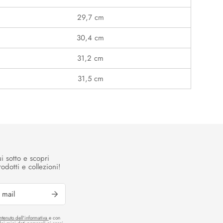
29,7 cm
30,4 cm
31,2 cm
31,5 cm
ui sotto e scopri
odotti e collezioni!
ontenuto dell'informativa
e con