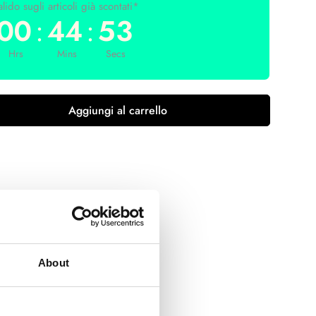
lido sugli articoli già scontati*
00
:
44
:
53
Hrs
Mins
Secs
Aggiungi al carrello
*:
Aug 09 - Aug 13
tutti gli ordini sopra ai 150€*
About