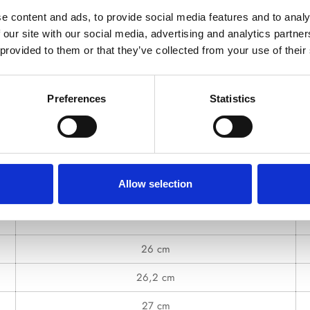
scrizione del prodotto
Spedizione & Reso
Guida alle tag
Confirm your age
e content and ads, to provide social media features and to analy
 our site with our social media, advertising and analytics partn
Are you 18 years old or older?
 provided to them or that they’ve collected from your use of their
No, I'm not
Yes, I am
Preferences
Statistics
edure artigianali e non industriali. Piccole imperfezioni della pelle 
Allow selection
Misure suola interna
26 cm
26,2 cm
27 cm