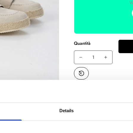
Va
Quantità
Data di consegna stimata
Spedizione gratuita:
per 
SKU:
MOCRAFIBPAN-024
Details