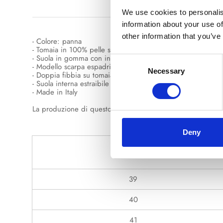
De
We use cookies to personalis
information about your use of
other information that you’ve
- Colore: panna
- Tomaia in 100% pelle scamosciata
- Suola in gomma con inserto in corda
Consent
- Modello scarpa espadrillas
Necessary
Selection
- Doppia fibbia su tomaia
- Suola interna estraibile
- Made in Italy
La produzione di questo prodotto è stata realizzata con proc
Deny
Numero
39
40
41