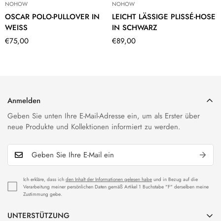
NOHOW
NOHOW
OSCAR POLO-PULLOVER IN
LEICHT LÄSSIGE PLISSÉ-HOSE
WEISS
IN SCHWARZ
Translation
€75,00
Translation
€89,00
missing:
missing:
de.products.product.price.regular_price
de.products.product.price.regular
Anmelden
Geben Sie unten Ihre E-Mail-Adresse ein, um als Erster über
neue Produkte und Kollektionen informiert zu werden.
Ich erkläre, dass ich
den Inhalt der Informationen gelesen habe
und in Bezug auf die
Verarbeitung meiner persönlichen Daten gemäß Artikel 1 Buchstabe "F" derselben meine
Zustimmung gebe.
UNTERSTÜTZUNG