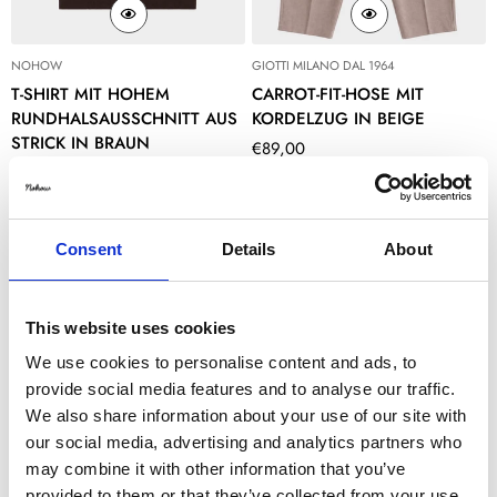
NOHOW
GIOTTI MILANO DAL 1964
T-SHIRT MIT HOHEM
CARROT-FIT-HOSE MIT
RUNDHALSAUSSCHNITT AUS
KORDELZUG IN BEIGE
STRICK IN BRAUN
Translation
€89,00
Translation
€65,00
missing:
missing:
de.products.product.price.regular
de.products.product.price.regular_price
Consent
Details
About
This website uses cookies
We use cookies to personalise content and ads, to
provide social media features and to analyse our traffic.
We also share information about your use of our site with
our social media, advertising and analytics partners who
may combine it with other information that you’ve
provided to them or that they’ve collected from your use