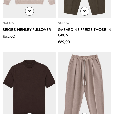
NOHOW
NOHOW
BEIGES HENLEY-PULLOVER
GABARDINE-FREIZEITHOSE IN
GRÜN
Translation
€65,00
missing:
Translation
€89,00
de.products.product.price.regular_price
missing:
de.products.product.price.regular