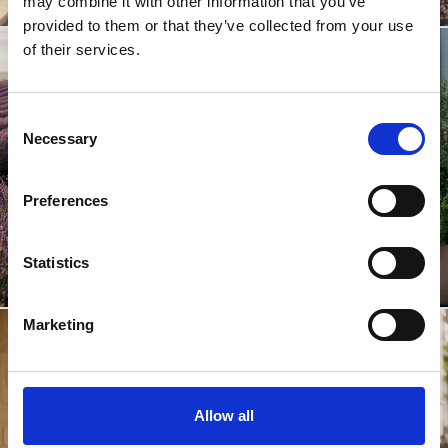
may combine it with other information that you’ve
provided to them or that they’ve collected from your use
of their services.
Confirm your age
Consent
Necessary
Selection
Are you 18 years old or older?
Preferences
No, I'm not
Yes, I am
Statistics
Marketing
Allow all