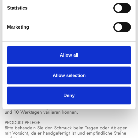
Statistics
Beschreibung der
Versand &
Größenführer
Produkte
Rückgabe
Marketing
- Farbe: Roségold
- Silber 925
- Zirkonen
Allow all
- Handgearbeitet
Größe 5 entspricht 8-9
Größe 6 entspricht 10-11
Größe 7 entspricht 12-13
Allow selection
Größe 8 entspricht 14-15
Größe 9 entspricht 16-17
Deny
LIEFERUNG
Bitte beachten Sie, dass aufgrund der handgefertigten und
exklusiven Herstellung des Produkts die Lieferzeiten zwischen 5
und 10 Werktagen variieren können.
PRODUKT-PFLEGE
Bitte behandeln Sie den Schmuck beim Tragen oder Ablegen
mit Vorsicht, da er handgefertigt ist und empfindliche Steine