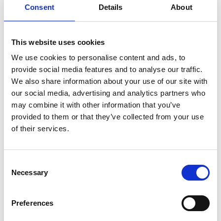
Consent
Details
About
Extra 20% off with code "EXTRA" Ends in
Valid on already discounted product*
00
:
44
:
53
This website uses cookies
We use cookies to personalise content and ads, to
Hrs
Mins
Secs
provide social media features and to analyse our traffic.
We also share information about your use of our site with
our social media, advertising and analytics partners who
Menge
may combine it with other information that you’ve
provided to them or that they’ve collected from your use
of their services.
In den Warenkorb legen
Confirm your age
Consent
Necessary
Selection
Are you 18 years old or older?
Geschätztes Lieferdatum*:
Aug 08 - Aug 12
Kostenloser Versand:
für alle Bestellungen über 150€*
No, I'm not
Yes, I am
Preferences
SKU:
RI001773RO-426