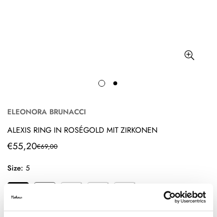
ELEONORA BRUNACCI
ALEXIS RING IN ROSÉGOLD MIT ZIRKONEN
€55,20
€69,00
Translation
Translation
missing:
missing:
Size:
5
de.products.product.price.sale_price
de.products.product.price.regular_price
5
6
7
8
9