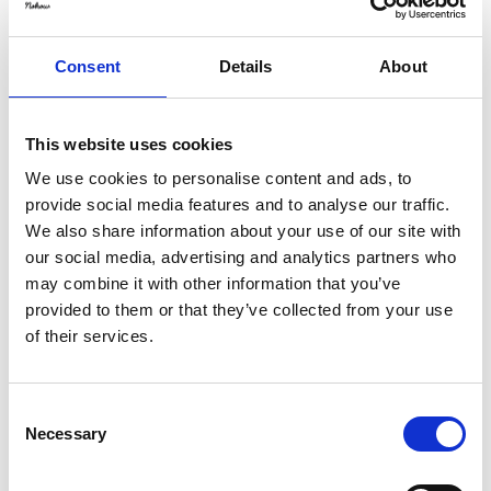
Consent
Details
About
Extra 20% off with code "EXTRA" Ends in
Valid on already discounted product*
00
:
44
:
53
This website uses cookies
We use cookies to personalise content and ads, to
Hrs
Mins
Secs
provide social media features and to analyse our traffic.
We also share information about your use of our site with
our social media, advertising and analytics partners who
Menge
may combine it with other information that you’ve
provided to them or that they’ve collected from your use
of their services.
In den Warenkorb legen
Confirm your age
Consent
Necessary
Selection
Are you 18 years old or older?
Geschätztes Lieferdatum*:
Aug 11 - Aug 15