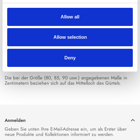
SKU:
NH2303MARR-328
Allow all
Beschreibung der
Versand &
Größenführer
Produkte
Rückgabe
Allow selection
- Farbe: braun
- 100% echtes Leder
Deny
- Abgerundete, eingelegte Schnalle aus verzinktem Metall
- Lederteil mit dekorativen Einlagen
- Zehenkappe aus verzinktem Metall
Die bei der Größe (80, 85, 90 usw.) angegebenen Maße in
Zentimetern beziehen sich auf das Mittelloch des Gürtels.
Anmelden
Geben Sie unten Ihre E-Mail-Adresse ein, um als Erster über
neue Produkte und Kollektionen informiert zu werden.