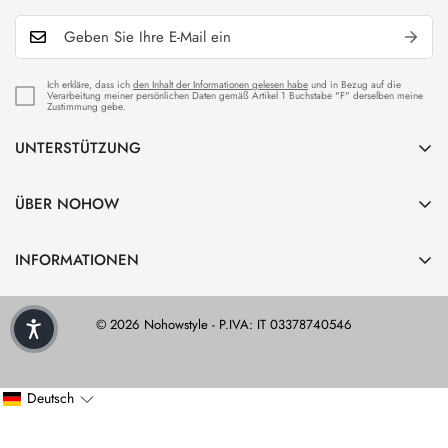
Ich erkläre, dass ich
den Inhalt der Informationen gelesen habe
und in Bezug auf die
Verarbeitung meiner persönlichen Daten gemäß Artikel 1 Buchstabe "F" derselben meine
Zustimmung gebe.
UNTERSTÜTZUNG
Kundendienst
ÜBER NOHOW
Versand und Lieferung
Über NOHOW
Rückerstattungspolitik
INFORMATIONEN
Karriere
Hilfebereich
Datenschutz
Größentabelle
© 2026 Nohowstyle - P.IVA: IT 03378740546
Erstattungspolitik
Produktpflege
Geschäftsbedingungen
NOHOW Geschäft
Cookies aktivieren
Deutsch