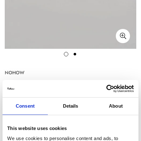
NOHOW
BRAUNER LEDERGÜRTEL MIT EINER SCHNALLE AUS
VERZINKTEM METALL MIT INTARSIEN
€103,20
€129,00
Translation
Translation
Consent
Details
About
missing:
missing:
Title:
80
de.products.product.price.sale_price
de.products.product.price.regular_price
This website uses cookies
80
85
90
95
100
We use cookies to personalise content and ads, to