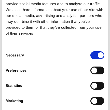
provide social media features and to analyse our traffic.
We also share information about your use of our site with
Extra 20% off with code "EXTRA" Ends in
our social media, advertising and analytics partners who
Valid on already discounted product*
may combine it with other information that you’ve
00
:
44
:
53
provided to them or that they’ve collected from your use
of their services.
Hrs
Mins
Secs
Confirm your age
Consent
Menge
Necessary
Selection
Are you 18 years old or older?
No, I'm not
Yes, I am
In den Warenkorb legen
Preferences
Statistics
Geschätztes Lieferdatum*:
Aug 10 - Aug 14
Marketing
Kostenloser Versand:
für alle Bestellungen über 150€*