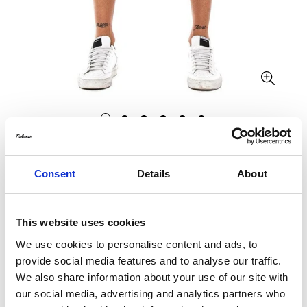
DERRIERE
Consent
Details
About
PHOENIX SHORTS
€38,25
€75,00
Translation
Translation
This website uses cookies
missing:
missing:
Size:
L
de.products.product.price.sale_price
de.products.product.price.regular_price
We use cookies to personalise content and ads, to
provide social media features and to analyse our traffic.
S
M
L
We also share information about your use of our site with
our social media, advertising and analytics partners who