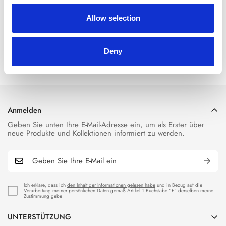
- Aufgesetzte Mehrzwecktaschen mit Patten am Bein
- Schlitztaschen und Gesäßtasche
Allow selection
- Logo-Etikett auf der Rückseite
- Normale Passform
- Unser Modell trägt Größe M und ist 185 cm groß
Deny
Anmelden
Geben Sie unten Ihre E-Mail-Adresse ein, um als Erster über
neue Produkte und Kollektionen informiert zu werden.
Ich erkläre, dass ich
den Inhalt der Informationen gelesen habe
und in Bezug auf die
Verarbeitung meiner persönlichen Daten gemäß Artikel 1 Buchstabe "F" derselben meine
Zustimmung gebe.
UNTERSTÜTZUNG